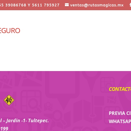
55 39086768 Y 5611 795927
ventas@rutasmagicas.mx
SEGURO
CONTACTO
PREVIA C
 – Jardin -1- Tultepec.
WHATSAPP
0199