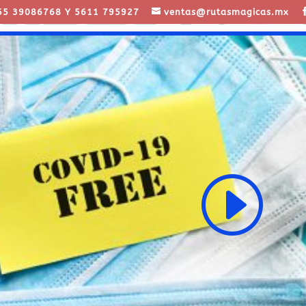
55 39086768 Y 5611 795927
ventas@rutasmagicas.mx