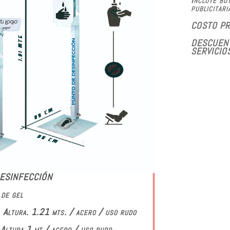
publicitari
COSTO PR
DESCUENT
SERVICIO
ESINFECCIÓN
 de gel
Altura. 1.21 mts. / acero / uso rudo
Altura 1 mt./ acero / uso rudo