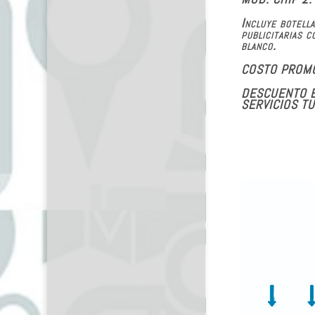
Incluye botell
publicitarias c
blanco.
COSTO PROMO
DESCUENTO E
SERVICIOS T