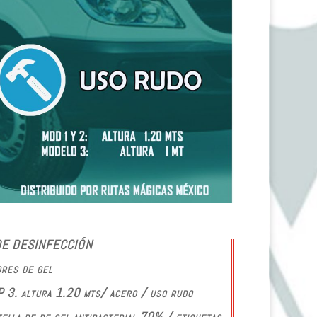
E DESINFECCIÓN
res de gel
3. altura 1.20 mts/ acero / uso rudo
tella de de gel antibacterial 70% / etiquetas