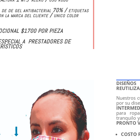
a de de gel antibacterial 70% / etiquetas
on la marca del cliente / unico color
CIONAL $1700 POR PIEZA
SPECIAL A PRESTADORES DE
URÍSTICOS
DISEÑO
REUTILIZA
Nuestros 
por su dis
INTERMED
para ropa
tranquilo 
PRONTO V
COSTO P