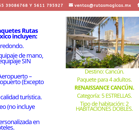
55 39086768 Y 5611 795927
ventas@rutasmagicas.mx
aquetes Rutas
ico incluyen:
e redondo.
equipaje de mano,
equipaje SIN
Destino: Cancún.
Aeropuerto –
Paquete para 4 adultos.
ropuerto (Excepto
RENAISSANCE CANCÚN.
Categoría: 5 ESTRELLAS.
calidad turística.
Tipo de habitación: 2
eo (no incluye
HABITACIONES DOBLES.
.
ersonalizada en
teles.