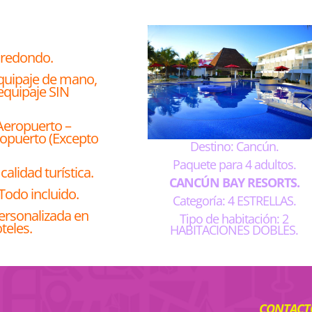
e redondo.
equipaje de mano,
equipaje SIN
Aeropuerto –
ropuerto (Excepto
Destino: Cancún.
Paquete para 4 adultos.
calidad turística.
CANCÚN BAY RESORTS.
Todo incluido.
Categoría: 4 ESTRELLAS.
ersonalizada en
Tipo de habitación: 2
teles.
HABITACIONES DOBLES.
CONTACTO