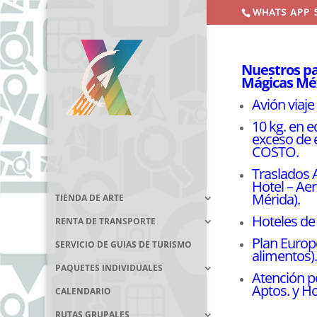
WHATS APP 
Nuestros p
Mágicas Méx
Avión viaj
10 kg. en 
exceso de 
COSTO.
Traslados 
Hotel – Ae
Mérida).
TIENDA DE ARTE
Hoteles de 
RENTA DE TRANSPORTE
Plan Europ
SERVICIO DE GUIAS DE TURISMO
alimentos)
PAQUETES INDIVIDUALES
Atención p
Aptos. y Ho
CALENDARIO
RUTAS GRUPALES