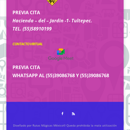
PREVIA CITA
Hacienda – del – Jardin -1- Tultepec.
TEL. (55)58910199
CONTACTO VIRTUAL
PREVIA CITA
WHATSAPP AL (55)39086768 Y (55)39086768
Diseñado por Rutas Mágicas México© Queda prohibida la mala utilización