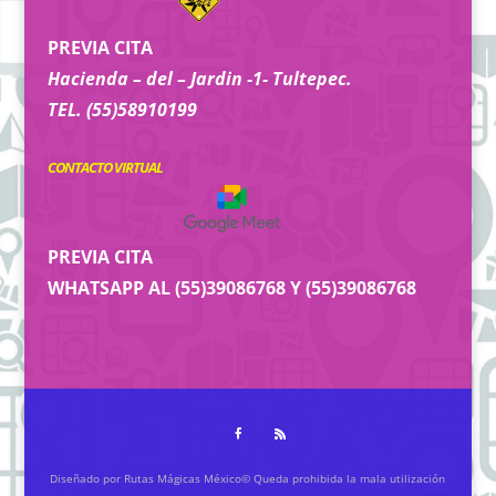
PREVIA CITA
Hacienda – del – Jardin -1- Tultepec.
TEL. (55)58910199
CONTACTO VIRTUAL
PREVIA CITA
WHATSAPP AL (55)39086768 Y (55)39086768
Diseñado por Rutas Mágicas México© Queda prohibida la mala utilización